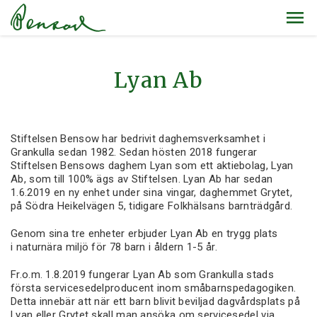
Lyan Ab
Stiftelsen Bensow har bedrivit daghemsverksamhet i
Grankulla sedan 1982. Sedan hösten 2018 fungerar
Stiftelsen Bensows daghem Lyan som ett aktiebolag, Lyan
Ab, som till 100% ägs av Stiftelsen. Lyan Ab har sedan
1.6.2019 en ny enhet under sina vingar, daghemmet Grytet,
på Södra Heikelvägen 5, tidigare Folkhälsans barnträdgård.
Genom sina tre enheter erbjuder Lyan Ab en trygg plats
i naturnära miljö för 78 barn i åldern 1-5 år.
Fr.o.m. 1.8.2019 fungerar Lyan Ab som Grankulla stads
första servicesedelproducent inom småbarnspedagogiken.
Detta innebär att när ett barn blivit beviljad dagvårdsplats på
Lyan eller Grytet skall man ansöka om servicesedel via