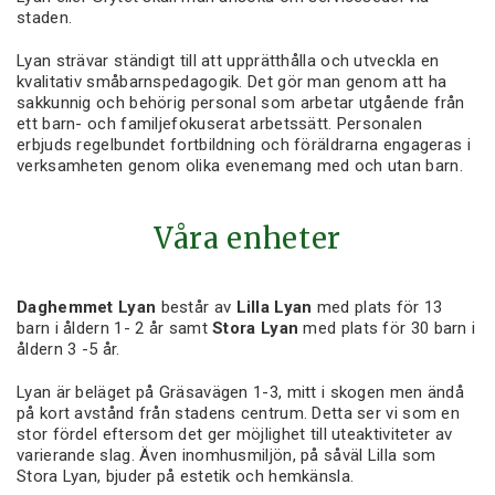
staden.
Lyan strävar ständigt till att upprätthålla och utveckla en
kvalitativ småbarnspedagogik. Det gör man genom att ha
sakkunnig och behörig personal som arbetar utgående från
ett barn- och familjefokuserat arbetssätt. Personalen
erbjuds regelbundet fortbildning och föräldrarna engageras i
verksamheten genom olika evenemang med och utan barn.
Våra enheter
Daghemmet Lyan
består av
Lilla Lyan
med plats för 13
barn i åldern 1- 2 år samt
Stora Lyan
med plats för 30 barn i
åldern 3 -5 år.
Lyan är beläget på Gräsavägen 1-3, mitt i skogen men ändå
på kort avstånd från stadens centrum. Detta ser vi som en
stor fördel eftersom det ger möjlighet till uteaktiviteter av
varierande slag. Även inomhusmiljön, på såväl Lilla som
Stora Lyan, bjuder på estetik och hemkänsla.