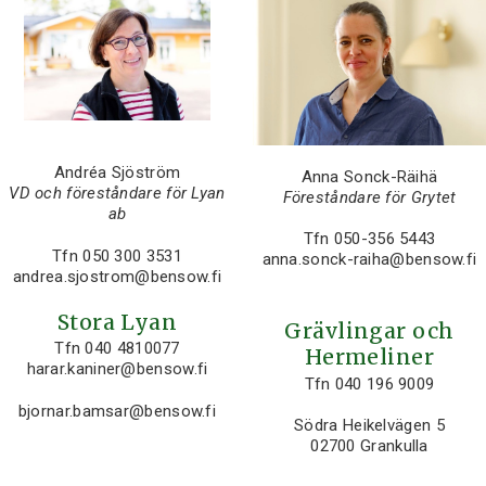
Andréa Sjöström
Anna Sonck-Räihä
VD och föreståndare för Lyan
Föreståndare för Grytet
ab
Tfn 050-356 5443
Tfn 050 300 3531
anna.sonck-raiha@bensow.fi
andrea.sjostrom@bensow.fi
Stora Lyan
Grävlingar och
Tfn 040 4810077
Hermeliner
harar.kaniner@bensow.fi
Tfn 040 196 9009
bjornar.bamsar@bensow.fi
Södra Heikelvägen 5
02700 Grankulla