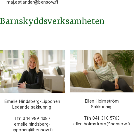
maj.estlander@bensow.fi
Barnskyddsverksamheten
Ellen Holmström
Emelie Hindsberg-Lipponen
Sakkunnig
Ledande sakkunnig
Tfn 041 310 5763
Tfn 044 989 4087
ellen.holmstrom@bensow.fi
emelie.hindsberg-
lipponen@bensow.fi