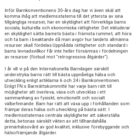
Inför Barnkonventionens 30-års dag har vi även skäl att
komma ihåg att medlemsstaterna till det yttersta av sina
tillgängliga resurser, har en skyldighet att förverkliga barns
sociala, kulturella och ekonomiska rättigheter. Det inkluderar
en skyldighet sätta barnets bästa i främsta rummet, att höra
och ta barn i beaktande då man avgör hur landets allmänna
resurser skall fördelas.Uppnådda rättigheter och standard i
barns levnadsvillkor får inte heller försämras i fördelningen
av resurser (förbud mot "retrogressiva åtgärder").
I år vill vi på den Internationella Barndagen särskilt
understryka barns rätt till bästa uppnåeliga hälsa och
utveckling enligt artiklarna 6 och 24 i Barnkonventionen.
Enligt FN:s Barnrättskommitté har varje barn rätt till
möjligheter att överleva, växa och utvecklas i ett
sammanhang av fysiskt, emotionellt och socialt
välbefinnande. Barn har rätt att växa upp i förhållanden som
främjar deras hälsa och utveckling på bästa sätt. I
medlemsstaternas centrala skyldigheter att säkerställa
detta, betonas särskilt vikten av att tillhandahålla
primärhälsovård av god kvalitet, inklusive förebyggande och
hälsofrämjande åtgärder.