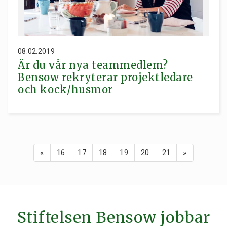
08.02.2019
Är du vår nya teammedlem?
Bensow rekryterar projektledare
och kock/husmor
«
16
17
18
19
20
21
»
Stiftelsen Bensow jobbar