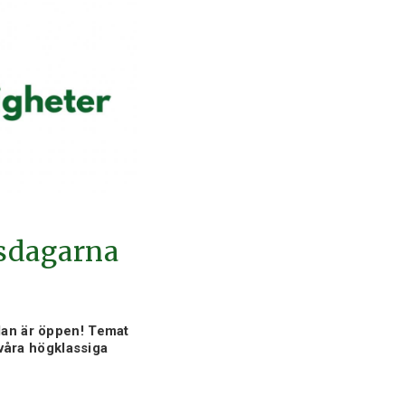
tsdagarna
lan är öppen! Temat
 våra högklassiga