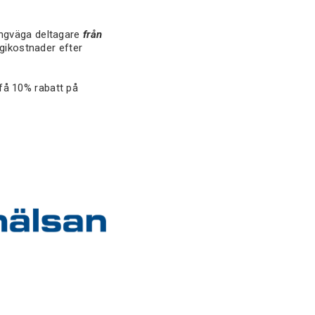
långväga deltagare
från
gikostnader efter
få 10% rabatt på