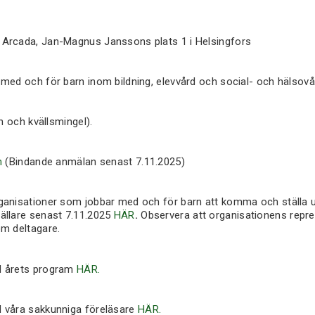
Arcada, Jan-Magnus Janssons plats 1 i Helsingfors
 med och för barn inom bildning, elevvård och social- och hälso
ch och kvällsmingel).
n
(Bindande anmälan senast 7.11.2025)
ganisationer som jobbar med och för barn att komma och ställa 
ällare senast 7.11.2025
HÄR
.
Observera att organisationens repr
om deltagare.
d årets program
HÄR.
 våra sakkunniga föreläsare
HÄR.