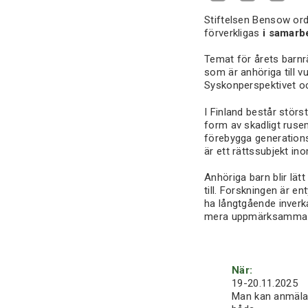
Stiftelsen Bensow ord
förverkligas
i samarb
Temat för årets barnr
som är anhöriga till v
Syskonperspektivet oc
I Finland består störs
form av skadligt rusem
förebygga generations
är ett rättssubjekt in
Anhöriga barn blir lät
till. Forskningen är 
ha långtgående inverka
mera uppmärksamma oc
När:
19-20.11.2025
Man kan anmäla s