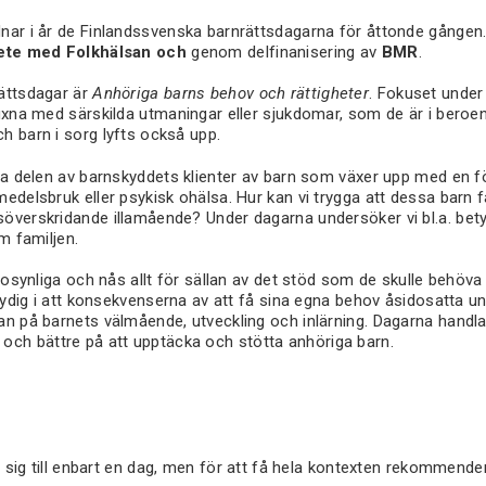
nar i år de Finlandssvenska barnrättsdagarna för åttonde gånge
ete med Folkhälsan och
genom delfinanisering av
BMR
.
ättsdagar är
Anhöriga barns behov och rättigheter
. Fokuset under
uxna med särskilda utmaningar eller sjukdomar, som de är i beroende
h barn i sorg lyfts också upp.
ta delen av barnskyddets klienter av barn som växer upp med en fö
edelsbruk eller psykisk ohälsa. Hur kan vi trygga att dessa barn f
överskridande illamående? Under dagarna undersöker vi bl.a. bety
om familjen.
t osynliga och nås allt för sällan av det stöd som de skulle behöv
entydig i att konsekvenserna av att få sina egna behov åsidosatta
n på barnets välmående, utveckling och inlärning. Dagarna handlar
h bättre på att upptäcka och stötta anhöriga barn.
ig till enbart en dag, men för att få hela kontexten rekommender