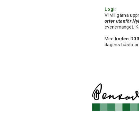
Logi:
Vi vill gärna up
orter utanför Ny
evenemanget. Kos
Med
koden D0
dagens bästa pr