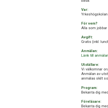
båda.
Var:
Yrkeshögskolan 
För vem?
Alla som jobbar
Avgift:
Gratis
(inkl. lun
Anmälan:
Länk till anmäla
Utställare:
Vi välkomnar or
Anmälan av utst
anmälas skilt s
Program:
Bekanta dig me
Föreläsare:
Bekanta dig med