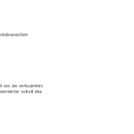
vårdsbranschen
ut om sin verksamhet.
esentanter också ska