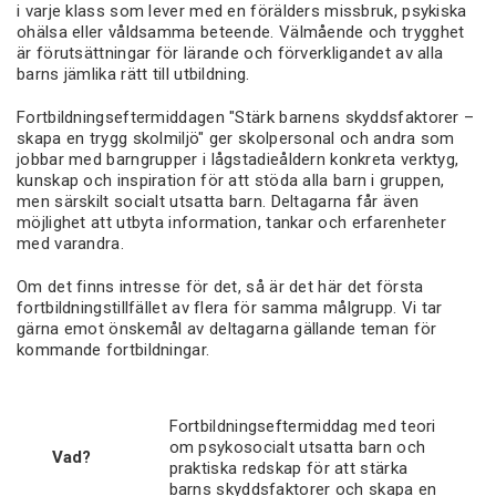
i varje klass som lever med en förälders missbruk, psykiska
ohälsa eller våldsamma beteende. Välmående och trygghet
är förutsättningar för lärande och förverkligandet av alla
barns jämlika rätt till utbildning.
Fortbildningseftermiddagen "Stärk barnens skyddsfaktorer –
skapa en trygg skolmiljö" ger skolpersonal och andra som
jobbar med barngrupper i lågstadieåldern konkreta verktyg,
kunskap och inspiration för att stöda alla barn i gruppen,
men särskilt socialt utsatta barn. Deltagarna får även
möjlighet att utbyta information, tankar och erfarenheter
med varandra.
Om det finns intresse för det, så är det här det första
fortbildningstillfället av flera för samma målgrupp. Vi tar
gärna emot önskemål av deltagarna gällande teman för
kommande fortbildningar.
Information:
Fortbildningseftermiddag med teori
om psykosocialt utsatta barn och
Vad?
praktiska redskap för att stärka
barns skyddsfaktorer och skapa en