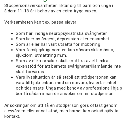
Stödpersonsverksamheten riktar sig till barn och unga i
åldern 11-18 år i behov av en extra trygg vuxen.
Verksamheten kan t.ex. passa elever:
Som har lindriga neuropsykiatriska svårigheter
Som lider av ångest, depression eller ensamhet
Som är eller har varit utsatta för mobbning
Vars familj går igenom en kris såsom skilsmässa,
sjukdom, utmattning m.m.
Som av olika orsaker skulle må bra av ett extra
vuxenstöd för att barnets svårigheter/illamående inte
skall förvärras.
Vars livssituation är så stabil att stödpersonen kan
vara till hjälp enbart med sin närvaro, livserfarenhet
och tidsinsats. Unga med behov av professionell hjälp
bör få sådan innan de ansöker om en stödperson
Ansökningar om att få en stödperson görs oftast genom
elevvården eller annat stöd, men barnet kan också själv ta
kontakt.