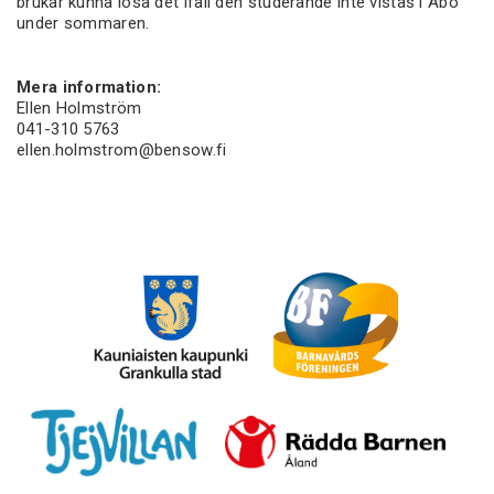
brukar kunna lösa det ifall den studerande inte vistas i Åbo
under sommaren.
Mera information:
Ellen Holmström
041-310 5763
ellen.holmstrom@bensow.fi