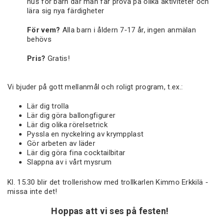
hus för barn där man får pröva på olika aktiviteter och
lära sig nya färdigheter
För vem?
Alla barn i åldern 7-17 år, ingen anmälan
behövs
Pris?
Gratis!
Vi bjuder på gott mellanmål och roligt program, t.ex.:
Lär dig trolla
Lär dig göra ballongfigurer
Lär dig olika rörelsetrick
Pyssla en nyckelring av krympplast
Gör arbeten av läder
Lär dig göra fina cocktailbitar
Slappna av i vårt mysrum
Kl. 15.30 blir det trollerishow med trollkarlen Kimmo Erkkilä -
missa inte det!
Hoppas att vi ses på festen!