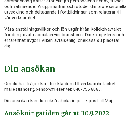
sammanhang sätter stor vikt på personalens behov, trivsel
och välmående. Vi uppmuntrar och stöder din professionella
utveckling och deltagande i fortbildningar som relaterar till
vår verksamhet.
Våra anställningsvillkor och lön utgår ifrån Kollektivavtalet
för den privata socialservicebranshcen. Din kompetens och
erfarenhet avgör i vilken avtalsenlig löneklass du placerar
dig.
Din ansökan
Om du har frågor kan du rikta dem till verksamhetschef
maj.estlander@bensow.fi eller tel: 040-755 8087.
Din ansökan kan du också skicka in per e-post till Maj.
Ansökningstiden går ut 30.9.2022