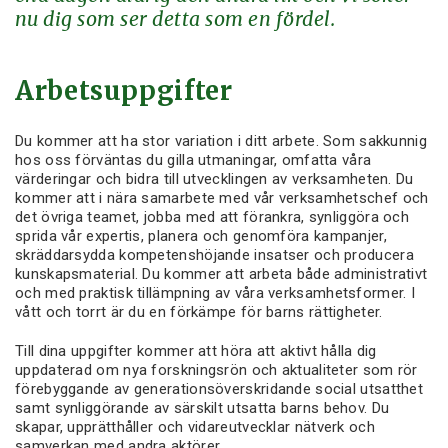
nu dig som ser detta som en fördel.
Arbetsuppgifter
Du kommer att ha stor variation i ditt arbete. Som sakkunnig
hos oss förväntas du gilla utmaningar, omfatta våra
värderingar och bidra till utvecklingen av verksamheten. Du
kommer att i nära samarbete med vår verksamhetschef och
det övriga teamet, jobba med att förankra, synliggöra och
sprida vår expertis, planera och genomföra kampanjer,
skräddarsydda kompetenshöjande insatser och producera
kunskapsmaterial. Du kommer att arbeta både administrativt
och med praktisk tillämpning av våra verksamhetsformer. I
vått och torrt är du en förkämpe för barns rättigheter.
Till dina uppgifter kommer att höra att aktivt hålla dig
uppdaterad om nya forskningsrön och aktualiteter som rör
förebyggande av generationsöverskridande social utsatthet
samt synliggörande av särskilt utsatta barns behov. Du
skapar, upprätthåller och vidareutvecklar nätverk och
samverkan med andra aktörer.