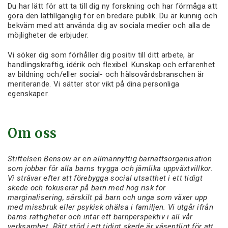
Du har lätt för att ta till dig ny forskning och har förmåga att
göra den lättillgänglig för en bredare publik. Du är kunnig och
bekväm med att använda dig av sociala medier och alla de
möjligheter de erbjuder.
Vi söker dig som förhåller dig positiv till ditt arbete, är
handlingskraftig, idérik och flexibel. Kunskap och erfarenhet
av bildning och/eller social- och hälsovårdsbranschen är
meriterande. Vi sätter stor vikt på dina personliga
egenskaper.
Om oss
Stiftelsen Bensow är en allmännyttig barnättsorganisation
som jobbar för alla barns trygga och jämlika uppväxtvillkor.
Vi strävar efter att förebygga social utsatthet i ett tidigt
skede och fokuserar på barn med hög risk för
marginalisering, särskilt på barn och unga som växer upp
med missbruk eller psykisk ohälsa i familjen. Vi utgår ifrån
barns rättigheter och intar ett barnperspektiv i all vår
verksamhet. Rätt stöd i ett tidigt skede är väsentligt för att