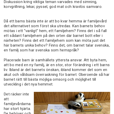
Diskussion kring viktiga teman varvades med simning,
korvgrillning, lekar, pyssel, god mat och kravlös samvaro.
Då ett barns bästa inte är att bo kvar hemma är familjevård
det alternativet som först ska utredas. Kan barnets behov
mötas i ett ”vanligt” hem, ett familjehem? Finns det i så fall
ett sådant familjehem på den orten där barnet bott eller i
närheten? Finns det ett familjehem som kan möta just det
här barnets unika behov? Finns det, om barnet talar svenska,
en familj som har svenska som hemspråk?
Placerade barn är samhällets yttersta ansvar. Att byta hem,
att bo med en ny familj, är en stor, stor förändring i ett barns
liv. Ibland är det barnets önskan, ibland kommer det som en
akut och våldsam överraskning för barnet. Oberoende så har
barnet rätt till bästa möjliga omsorg och möjlighet till
utveckling i det nya hemmet.
Det räcker inte
att
familjevårdarna
har stort hjärta.
De behöver och